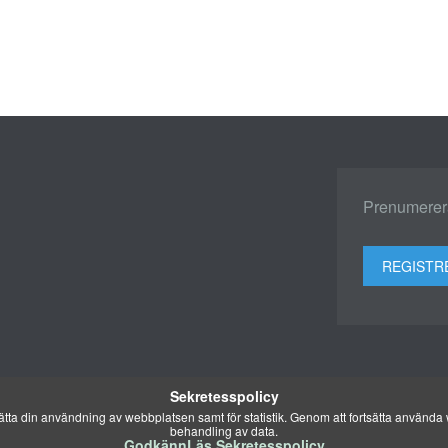
Prenumerera
REGISTR
Sekretesspolicy
ta din användning av webbplatsen samt för statistik. Genom att fortsätta använda w
behandling av data.
Godkänn
Läs Sekretesspolicy