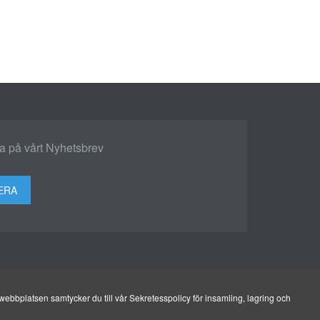
 på vårt Nyhetsbrev
ERA
ebbplatsen samtycker du till vår Sekretesspolicy för insamling, lagring och