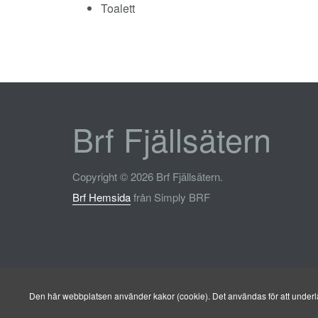
Toalett
Brf Fjällsätern
Copyright © 2026 Brf Fjällsätern.
Brf Hemsida
från Simply BRF
Den här webbplatsen använder kakor (cookie). Det användas för att underlät